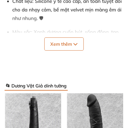
Chất liệu
: Silicone y tế cao cấp, an toàn tuyệt đối
cho da nhạy cảm, bề mặt velvet mịn màng êm ái
như nhung. 🛡️
Màu sắc
: Xanh dương cuốn hút, sống động, tạo
sức hút khó cưỡng. 💙
Xem thêm
Độ dài tổng (với đế hút)
: 18 cm – Vĩ đại, chạm
sâu mọi điểm khoái cảm tối thượng. 📏
Độ dài phần sử dụng
: 16.5 cm – Tập trung kích
thích chính xác, mang lại cực khoái nhanh chóng.
📂 Dương Vật Giả dính tường
🚀
Đường kính
: 4.1 cm – Mạnh mẽ, đầy đặn, lấp đầy
hoàn hảo tạo cảm giác thỏa mãn. 💪