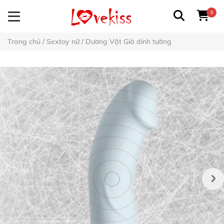
0
Trang chủ
/
Sextoy nữ
/
Dương Vật Giả dính tường