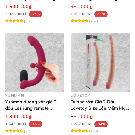
kích thích mạnh
Xa
1.600.000₫
950.000₫
2.025.000₫
1.091.000₫
-21%
-13%
(238)
(237)
YUNMAN
LOVETOY
Yunman dương vật giả 2
Dương Vật Giả 2 Đầu
đầu Les rung remote
Lovetoy Size Lớn Mềm Mại
silicone mềm mại
Uốn Cong Kháng Khuẩn
1.300.000₫
850.000₫
1.547.000₫
1.287.000₫
-16%
-34%
(235)
(230)