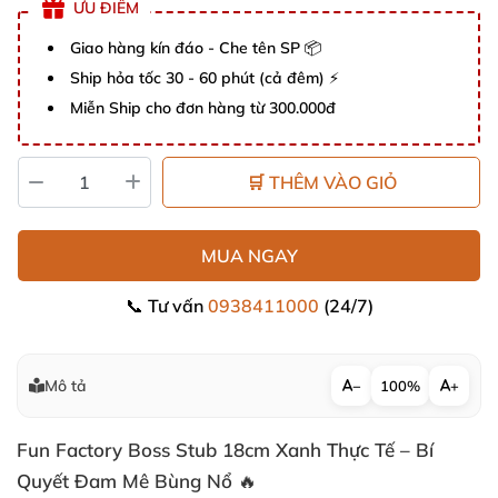
ƯU ĐIỂM
Giao hàng kín đáo - Che tên SP 📦
Ship hỏa tốc 30 - 60 phút (cả đêm) ⚡
Miễn Ship cho đơn hàng từ 300.000đ
🛒 THÊM VÀO GIỎ
MUA NGAY
📞 Tư vấn
0938411000
(24/7)
Mô tả
−
100%
+
Fun Factory Boss Stub 18cm Xanh Thực Tế – Bí
Quyết Đam Mê Bùng Nổ 🔥