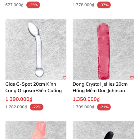
677.000₫
1.778.000₫
-35%
-37%
Glas G-Spot 20cm Kính
Dong Crystal Jellies 20cm
Cong Orgasm Điên Cuồng
Hồng Mềm Doc Johnson
1.390.000₫
1.350.000₫
1.782.000₫
1.709.000₫
-22%
-21%