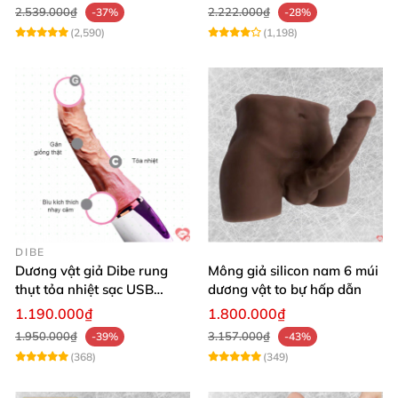
2.539.000₫
2.222.000₫
-37%
-28%
(2,590)
(1,198)
DIBE
Dương vật giả Dibe rung
Mông giả silicon nam 6 múi
thụt tỏa nhiệt sạc USB
dương vật to bự hấp dẫn
silicon mềm mại
1.190.000₫
1.800.000₫
1.950.000₫
3.157.000₫
-39%
-43%
(368)
(349)