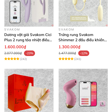
SVAKOM
SVAKOM
Dương vật giả Svakom Cici
Trứng rung Svakom
Plus 2 rung tỏa nhiệt điều
Shimmer 2 đầu điều khiển
khiển app an toàn silicone
app tiện lợi
1.600.000₫
1.300.000₫
2.077.000₫
1.477.000₫
-23%
-12%
(242)
(241)