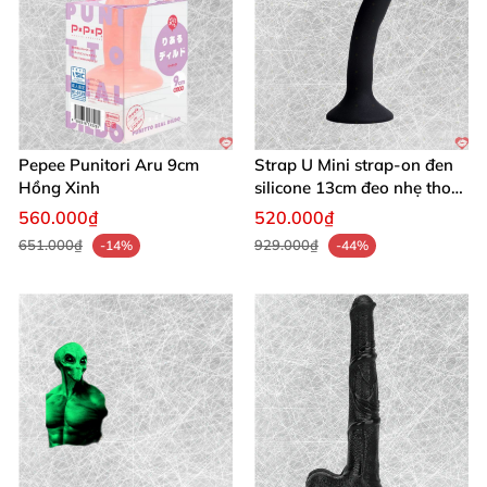
Pepee Punitori Aru 9cm
Strap U Mini strap-on đen
Hồng Xinh
silicone 13cm đeo nhẹ thoải
mái
560.000₫
520.000₫
651.000₫
929.000₫
-14%
-44%