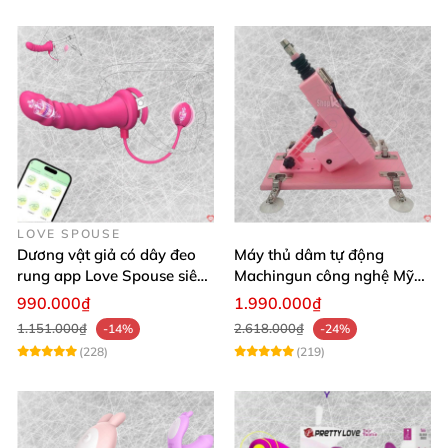
LOVE SPOUSE
Dương vật giả có dây đeo
Máy thủ dâm tự động
rung app Love Spouse siêu
Machingun công nghệ Mỹ
kích thích cho Les
kích thích cực mạnh
990.000₫
1.990.000₫
1.151.000₫
2.618.000₫
-14%
-24%
(228)
(219)