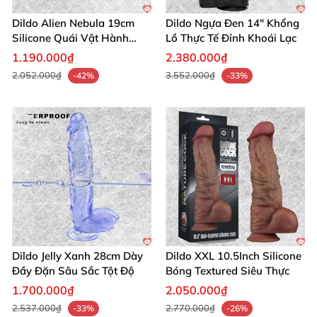
Dildo Alien Nebula 19cm
Dildo Ngựa Đen 14" Khổng
Silicone Quái Vật Hành
Lồ Thực Tế Đỉnh Khoái Lạc
Tinh
1.190.000₫
2.380.000₫
2.052.000₫
3.552.000₫
-42%
-33%
Dildo Jelly Xanh 28cm Dày
Dildo XXL 10.5Inch Silicone
Đầy Đặn Sâu Sắc Tột Độ
Bóng Textured Siêu Thực
1.700.000₫
2.050.000₫
2.537.000₫
2.770.000₫
-33%
-26%