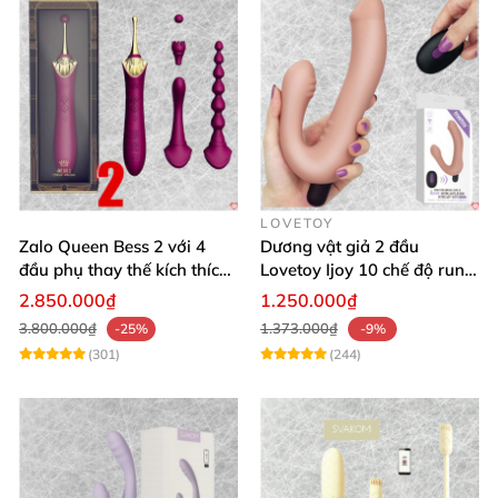
LOVETOY
Zalo Queen Bess 2 với 4
Dương vật giả 2 đầu
đầu phụ thay thế kích thích
Lovetoy Ijoy 10 chế độ rung
nhiều vị trí
silicon cao cấp sạc điện
2.850.000₫
1.250.000₫
3.800.000₫
1.373.000₫
-25%
-9%
(301)
(244)