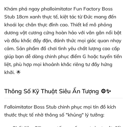
Khám phá ngay
phalloimitator Fun Factory Boss
Stub 18cm xanh thực tế
, kiệt tác từ Đức mang đến
khoái lạc chân thực đỉnh cao. Thiết kế mô phỏng
dương vật cương cứng hoàn hảo với vân gân nổi bật
và đầu khấc đầy đặn, đánh thức mọi giác quan nhạy
cảm. Sản phẩm
đồ chơi tình yêu
chất lượng cao cấp
giúp bạn dễ dàng chinh phục điểm G hoặc tuyến tiền
liệt, phù hợp mọi khoảnh khắc riêng tư đầy hứng
khởi. 🌟
Thông Số Kỹ Thuật Siêu Ấn Tượng ⚙️✨
Falloimitator Boss Stub
chinh phục mọi tín đồ kích
thước thực tế nhờ thông số "khủng" lý tưởng: