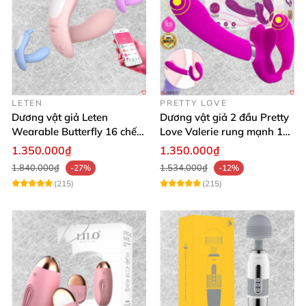
LETEN
PRETTY LOVE
Dương vật giả Leten
Dương vật giả 2 đầu Pretty
Wearable Butterfly 16 chế
Love Valerie rung mạnh 12
độ rung điều khiển
chế độ
1.350.000₫
1.350.000₫
Bluetooth
1.840.000₫
1.534.000₫
-27%
-12%
(215)
(215)