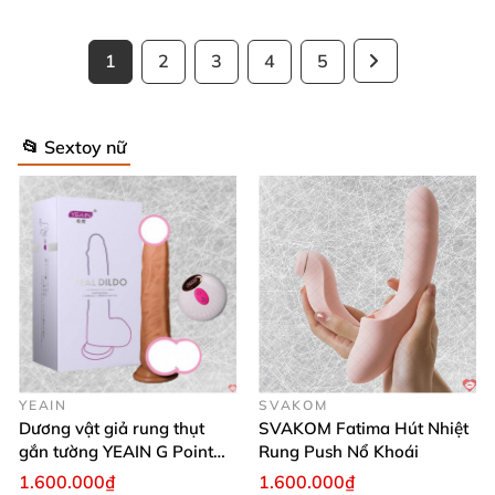
1
2
3
4
5
📂 Sextoy nữ
YEAIN
SVAKOM
Dương vật giả rung thụt
SVAKOM Fatima Hút Nhiệt
gắn tường YEAIN G Point
Rung Push Nổ Khoái
tỏa nhiệt điều khiển từ xa
1.600.000₫
1.600.000₫