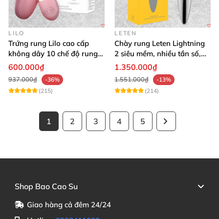
LILO
LETEN
Trứng rung Lilo cao cấp
Chày rung Leten Lightning
không dây 10 chế độ rung
2 siêu mềm, nhiều tần số,
điều khiển USB
phát nhiệt kích thích
600.000₫
1.350.000₫
937.000₫
1.551.000₫
-36%
-13%
(215)
(214)
1
2
3
4
5
Shop Bao Cao Su
Giao hàng cả đêm 24/24