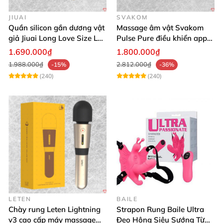
JIUAI
SVAKOM
Quần silicon gắn dương vật
Massage âm vật Svakom
giả Jiuai Long Love Size L
Pulse Pure điều khiển app
hỗ trợ khoái cảm
công nghệ sóng âm cao cấp
1.690.000₫
1.800.000₫
1.988.000₫
2.812.000₫
-15%
-36%
(240)
(240)
LETEN
BAILE
Chày rung Leten Lightning
Strapon Rung Baile Ultra
v3 cao cấp máy massage
Đeo Hông Siêu Sướng Từ